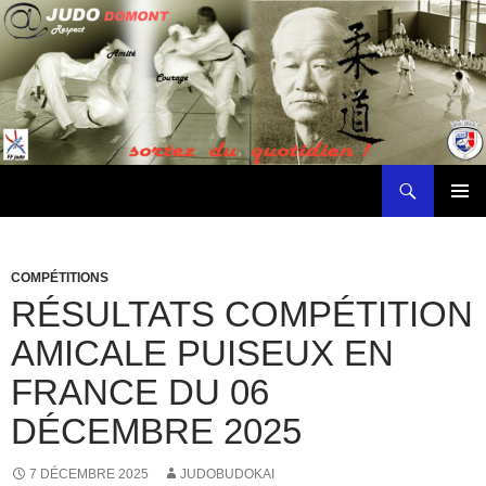
Budokai Domontois
ALLER
MENU
AU
PRINCI
CONTENU
COMPÉTITIONS
RÉSULTATS COMPÉTITION
AMICALE PUISEUX EN
FRANCE DU 06
DÉCEMBRE 2025
7 DÉCEMBRE 2025
JUDOBUDOKAI