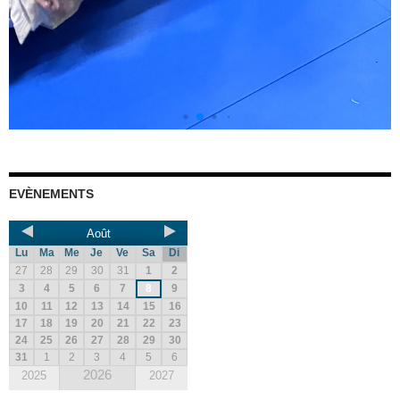
EVÈNEMENTS
Août
Lu
Ma
Me
Je
Ve
Sa
Di
27
28
29
30
31
1
2
3
4
5
6
7
8
9
10
11
12
13
14
15
16
17
18
19
20
21
22
23
24
25
26
27
28
29
30
31
1
2
3
4
5
6
2026
2025
2027